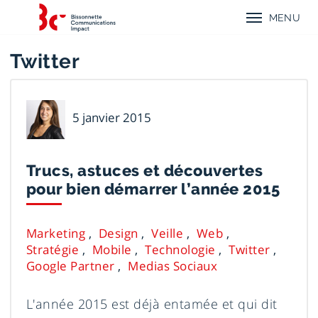
Aller
Aller
Aller
Retour
au
au
au
MENU
à
menu
contenu
menu
Menu
l'accueil
mobile
principal
principal
mobile
de
Bissonnette
Twitter
Communications
Impact
Émilie
5 janvier 2015
Voyer
Trucs, astuces et découvertes
pour bien démarrer l’année 2015
Marketing
Design
Veille
Web
Stratégie
Mobile
Technologie
Twitter
Google Partner
Medias Sociaux
L'année 2015 est déjà entamée et qui dit