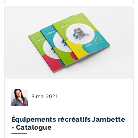
Nancy
3 mai 2021
Larochelle
Équipements récréatifs Jambette
- Catalogue