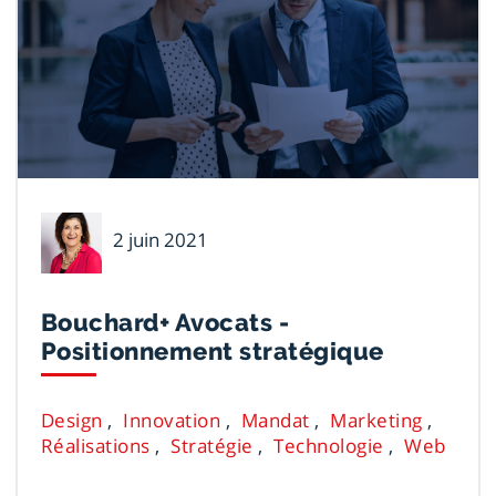
Danielle
2 juin 2021
Voyer
Bouchard+ Avocats -
Positionnement stratégique
Design
Innovation
Mandat
Marketing
Réalisations
Stratégie
Technologie
Web