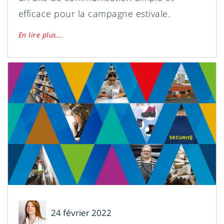
efficace pour la campagne estivale.
En lire plus...
Mélanie
24 février 2022
Leclerc