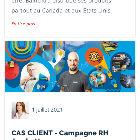
être. BainUltra distribue ses produits
partout au Canada et aux États-Unis.
En lire plus...
Mélanie
1 juillet 2021
Leclerc
CAS CLIENT - Campagne RH