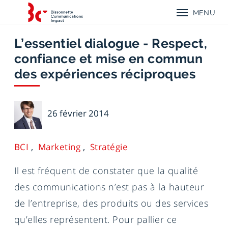
Aller
Aller
Aller
Retour
au
au
au
MENU
à
menu
contenu
menu
Menu
l'accueil
mobile
principal
principal
mobile
de
Bissonnette
L’essentiel dialogue - Respect,
Communications
confiance et mise en commun
Impact
des expériences réciproques
Guy
26 février 2014
Bissonnette
BCI
Marketing
Stratégie
Il est fréquent de constater que la qualité
des communications n’est pas à la hauteur
de l’entreprise, des produits ou des services
qu’elles représentent. Pour pallier ce