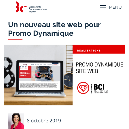
Aller
Aller
Aller
Retour
au
au
au
MENU
à
menu
contenu
menu
Menu
l'accueil
mobile
principal
principal
mobile
de
Bissonnette
Un nouveau site web pour
Communications
Promo Dynamique
Impact
Danielle
8 octobre 2019
Voyer