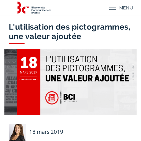
Aller
Aller
Aller
Retour
au
au
au
MENU
à
menu
contenu
menu
Menu
l'accueil
mobile
principal
principal
mobile
de
Bissonnette
L'utilisation des pictogrammes,
Communications
une valeur ajoutée
Impact
Émilie
18 mars 2019
Voyer