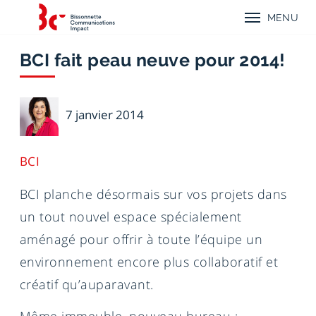
Aller
Aller
Aller
Retour
au
au
au
MENU
à
menu
contenu
menu
Menu
l'accueil
mobile
principal
principal
mobile
de
Bissonnette
BCI fait peau neuve pour 2014!
Communications
Impact
Danielle
7 janvier 2014
Voyer
BCI
BCI planche désormais sur vos projets dans
un tout nouvel espace spécialement
aménagé pour offrir à toute l’équipe un
environnement encore plus collaboratif et
créatif qu’auparavant.
Même immeuble, nouveau bureau :