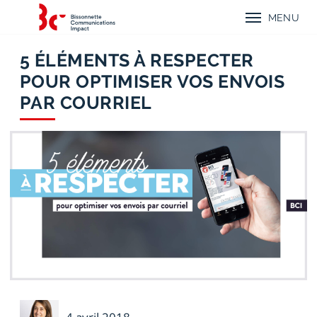
Aller
Aller
Aller
Retour
au
au
au
MENU
à
menu
contenu
menu
Menu
l'accueil
mobile
principal
principal
mobile
de
Bissonnette
5 ÉLÉMENTS À RESPECTER
Communications
POUR OPTIMISER VOS ENVOIS
Impact
PAR COURRIEL
Émilie
Voyer