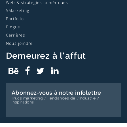
Web & stratégies numériques
SMarketing
Portfolio
Blogue
Carrières
Nous joindre
Demeurez
à l'affut
Page
Ce
Page
Ce
Compte
Ce
Profil
Ce
Behance
lien
Facebook
lien
Twitter
lien
Linkedin
lien
de
ouvrira
de
ouvrira
de
ouvrira
de
ouvrira
Bissonnette
un
Bissonnette
un
Bissonnette
un
Bissonnette
un
Communications
nouvel
Communications
nouvel
Communications
nouvel
Communications
nouvel
Impact
onglet
Impact
onglet
Impact
onglet
Impact
onglet
Abonnez-vous à notre infolettre
Trucs marketing / Tendances de l'industrie /
Inspirations