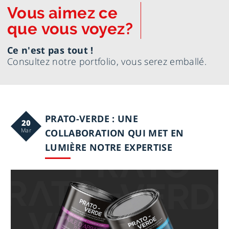
Vous aimez ce
que vous voyez?
Ce n'est pas tout !
Navi
Consultez notre portfolio, vous serez emballé.
vers
notr
portf
PRATO-VERDE : UNE
20
Mar
COLLABORATION QUI MET EN
LUMIÈRE NOTRE EXPERTISE