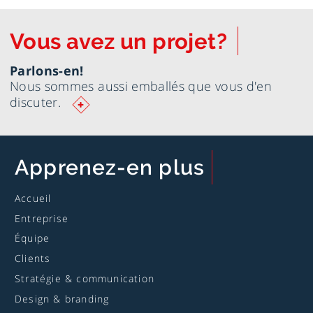
Vous avez un projet?
Parlons-en!
Nous sommes aussi emballés que vous d'en
Ouvrir
discuter.
le
formulaire
pour
nous
Apprenez
-en plus
rejoindre
Accueil
Entreprise
Équipe
Clients
Stratégie & communication
Design & branding