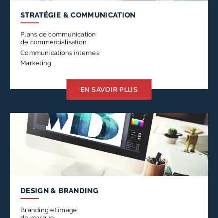
pour
STRATÉGIE
& COMMUNICATION
innover
et
Plans de communication,
de commercialisation
dépasser
Communications internes
vos
Marketing
attentes!
EN SAVOIR PLUS
DESIGN
& BRANDING
Branding et image
de marque